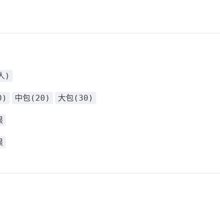
人)
0)
中包(20)
大包(30)
限
限