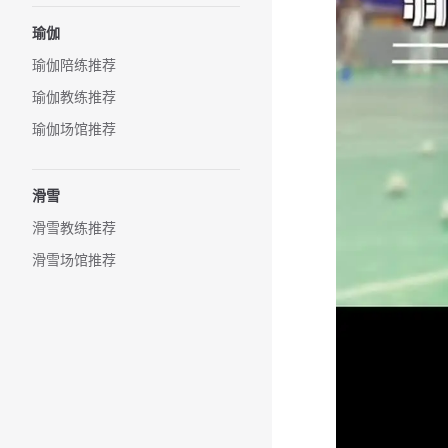
瑜伽
瑜伽陪练推荐
瑜伽教练推荐
瑜伽场馆推荐
滑雪
滑雪教练推荐
滑雪场馆推荐