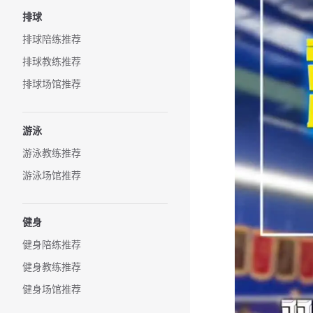
排球
排球陪练推荐
排球教练推荐
排球场馆推荐
游泳
游泳教练推荐
游泳场馆推荐
健身
健身陪练推荐
健身教练推荐
健身场馆推荐