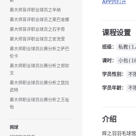
APP内打开
慕大师盲评职业球员之辛纳
慕大师盲评职业球员之莱巴金娜
慕大师盲评职业球员之石宇奇
课程设置
慕大师盲评职业球员之安洗莹
班级：
私教(1
慕大师职业球员比赛分析之萨巴
伦卡
课时：
小包(1
慕大师职业球员比赛分析之郑钦
文
学员性别：
不
慕大师职业球员比赛分析之昆拉
学员年龄：
不
武特
慕大师职业球员比赛分析之王祉
怡
介绍
网球
辉之羽羽毛球馆