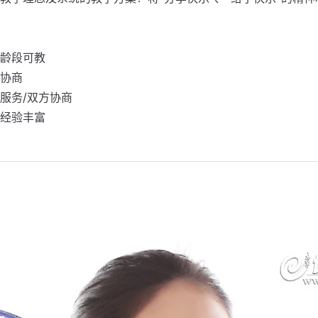
龄段可教
协商
服务/双方协商
经验丰富