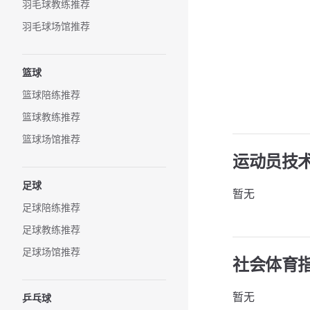
羽毛球教练推荐
羽毛球场馆推荐
篮球
篮球陪练推荐
篮球教练推荐
篮球场馆推荐
运动员技
足球
暂无
足球陪练推荐
足球教练推荐
足球场馆推荐
社会体育
暂无
乒乓球