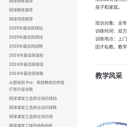
网球陪练推荐
孩子和家庭。
网球教练推荐
网球场馆推荐
培训对象：全年
2025年最佳网球拍
训练时间：双方
2025年最佳网球线
训练地点：上门
2025年最佳网球鞋
因才私教，教学
2024年最佳网球拍
2024年最佳网球线
2024年最佳网球鞋
教学风采
从野球到 Pro：网球教练的终极
打怪升级攻略
网球课堂之选择合适的球拍
网球课堂之选择合适的球鞋
网球课堂之选择合适的球
网球课堂之球拍结构剖析