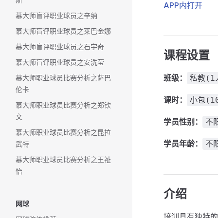
APP内打开
慕大师盲评职业球员之辛纳
慕大师盲评职业球员之莱巴金娜
慕大师盲评职业球员之石宇奇
课程设置
慕大师盲评职业球员之安洗莹
班级：
私教(1
慕大师职业球员比赛分析之萨巴
伦卡
课时：
小包(1
慕大师职业球员比赛分析之郑钦
文
学员性别：
不
慕大师职业球员比赛分析之昆拉
学员年龄：
不
武特
慕大师职业球员比赛分析之王祉
怡
介绍
网球
培训具有独特的