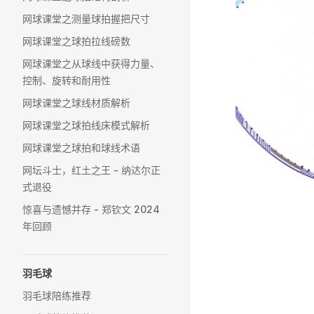
网球课堂之测量球拍握把尺寸
网球课堂之球拍拉线磅数
网球课堂之从球线中获得力量、
控制、旋转和耐用性
网球课堂之球线材质解析
网球课堂之球拍线床模式解析
网球课堂之球拍和球线术语
网坛斗士，红土之王 - 纳达尔正
式退役
惊喜与遗憾并存 - 郑钦文 2024
年回顾
羽毛球
羽毛球陪练推荐