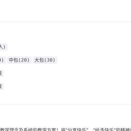
人)
0)
中包(20)
大包(30)
限
限
教学理念及系统的教学方案！将“分享快乐”、“给予快乐”的精