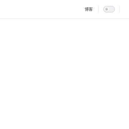
Main Navigation
博客