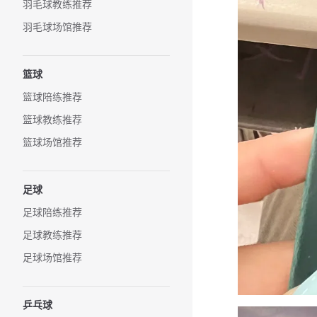
羽毛球教练推荐
羽毛球场馆推荐
篮球
篮球陪练推荐
篮球教练推荐
篮球场馆推荐
足球
足球陪练推荐
足球教练推荐
足球场馆推荐
乒乓球