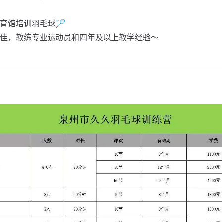
）
育馆培训羽毛球🏸
佳，教练专业运动员和四年及以上教学经验～