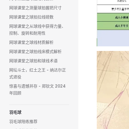
网球课堂之测量球拍握把尺寸
网球课堂之球拍拉线磅数
网球课堂之从球线中获得力量、
控制、旋转和耐用性
网球课堂之球线材质解析
网球课堂之球拍线床模式解析
网球课堂之球拍和球线术语
网坛斗士，红土之王 - 纳达尔正
式退役
惊喜与遗憾并存 - 郑钦文 2024
年回顾
羽毛球
羽毛球陪练推荐